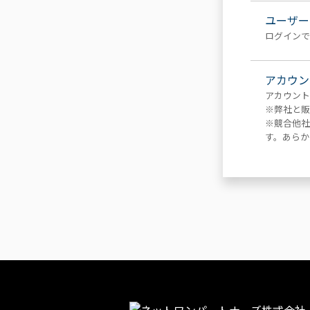
ユーザー
ログインで
アカウン
アカウント
※弊社と販
※競合他社
す。あらか